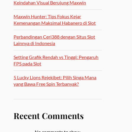
Keindahan Visual Berujung Maxwin
Maxwin Hunter: Tips Fokus Kejar
Kemenangan Maksimal Habanero di Slot
Perbandingan Ceri388 dengan Situs Slot
Lainnya di Indonesia
Setting Grafik Rendah vs Tinggi: Pengaruh
FPS pada Slot
5 Lucky Lions Rejekibet: Pilih Singa Mana
yang Bawa Free Spin Terbanyak?
Recent Comments
No comments to show.