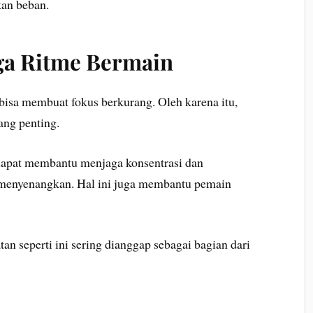
kan beban.
ga Ritme Bermain
 bisa membuat fokus berkurang. Oleh karena itu,
ang penting.
 dapat membantu menjaga konsentrasi dan
menyenangkan. Hal ini juga membantu pemain
 seperti ini sering dianggap sebagai bagian dari