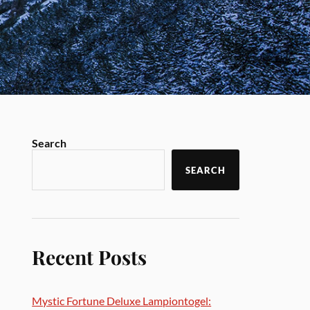
Search
SEARCH
Recent Posts
Mystic Fortune Deluxe Lampiontogel: