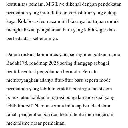
komunitas pemain. MG Live dikenal dengan pendekatan
permainan yang interaktif dan variasi fitur yang cukup
kaya. Kolaborasi semacam ini biasanya bertujuan untuk
menghadirkan pengalaman baru yang lebih segar dan
berbeda dari sebelumnya.
Dalam diskusi komunitas yang sering mengaitkan nama
Badak178, roadmap 2025 sering dianggap sebagai
bentuk evolusi pengalaman bermain. Pemain
membayangkan adanya fitur-fitur baru seperti mode
permainan yang lebih interaktif, peningkatan sistem
bonus, atau bahkan integrasi pengalaman visual yang
lebih imersif. Namun semua ini tetap berada dalam
ranah pengembangan dan belum tentu memengaruhi
mekanisme dasar permainan.