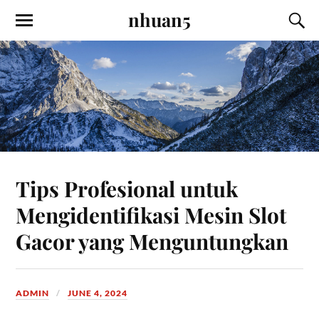
nhuan5
Tips Profesional untuk
Mengidentifikasi Mesin Slot
Gacor yang Menguntungkan
ADMIN
JUNE 4, 2024