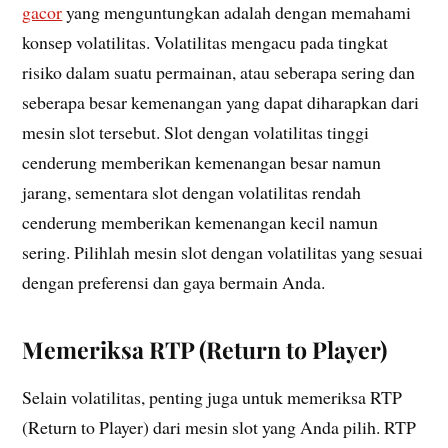
gacor
yang menguntungkan adalah dengan memahami
konsep volatilitas. Volatilitas mengacu pada tingkat
risiko dalam suatu permainan, atau seberapa sering dan
seberapa besar kemenangan yang dapat diharapkan dari
mesin slot tersebut. Slot dengan volatilitas tinggi
cenderung memberikan kemenangan besar namun
jarang, sementara slot dengan volatilitas rendah
cenderung memberikan kemenangan kecil namun
sering. Pilihlah mesin slot dengan volatilitas yang sesuai
dengan preferensi dan gaya bermain Anda.
Memeriksa RTP (Return to Player)
Selain volatilitas, penting juga untuk memeriksa RTP
(Return to Player) dari mesin slot yang Anda pilih. RTP