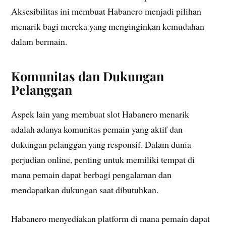
Aksesibilitas ini membuat Habanero menjadi pilihan
menarik bagi mereka yang menginginkan kemudahan
dalam bermain.
Komunitas dan Dukungan
Pelanggan
Aspek lain yang membuat slot Habanero menarik
adalah adanya komunitas pemain yang aktif dan
dukungan pelanggan yang responsif. Dalam dunia
perjudian online, penting untuk memiliki tempat di
mana pemain dapat berbagi pengalaman dan
mendapatkan dukungan saat dibutuhkan.
Habanero menyediakan platform di mana pemain dapat