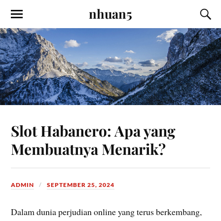
nhuan5
Slot Habanero: Apa yang
Membuatnya Menarik?
ADMIN
SEPTEMBER 25, 2024
Dalam dunia perjudian online yang terus berkembang,