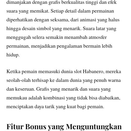
dimanjakan dengan grafis berkualitas tinggi dan efek
suara yang memikat. Setiap detail dalam permainan
diperhatikan dengan seksama, dari animasi yang halus
hingga desain simbol yang menarik. Suara latar yang
menggugah selera semakin menambah atmosfer
permainan, menjadikan pengalaman bermain lebih
hidup.
Ketika pemain memasuki dunia slot Habanero, mereka
seolah-olah terhisap ke dalam dunia yang penuh warna
dan keseruan. Grafis yang menarik dan suara yang
memukau adalah kombinasi yang tidak bisa diabaikan,
menciptakan daya tarik yang kuat bagi pemain.
Fitur Bonus yang Menguntungkan