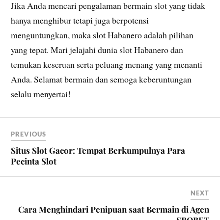
Jika Anda mencari pengalaman bermain slot yang tidak
hanya menghibur tetapi juga berpotensi
menguntungkan, maka slot Habanero adalah pilihan
yang tepat. Mari jelajahi dunia slot Habanero dan
temukan keseruan serta peluang menang yang menanti
Anda. Selamat bermain dan semoga keberuntungan
selalu menyertai!
PREVIOUS
Situs Slot Gacor: Tempat Berkumpulnya Para
Pecinta Slot
NEXT
Cara Menghindari Penipuan saat Bermain di Agen