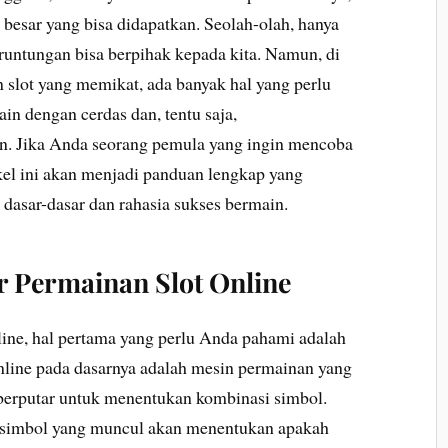
h besar yang bisa didapatkan. Seolah-olah, hanya
runtungan bisa berpihak kepada kita. Namun, di
n slot yang memikat, ada banyak hal yang perlu
in dengan cerdas dan, tentu saja,
. Jika Anda seorang pemula yang ingin mencoba
ikel ini akan menjadi panduan lengkap yang
sar-dasar dan rahasia sukses bermain.
r Permainan Slot Online
ine, hal pertama yang perlu Anda pahami adalah
 online pada dasarnya adalah mesin permainan yang
berputar untuk menentukan kombinasi simbol.
i simbol yang muncul akan menentukan apakah