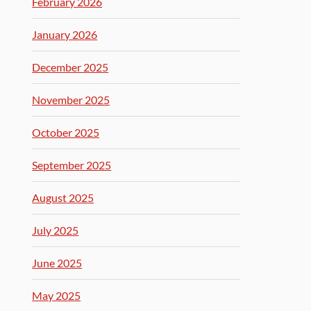
February 2026
January 2026
December 2025
November 2025
October 2025
September 2025
August 2025
July 2025
June 2025
May 2025