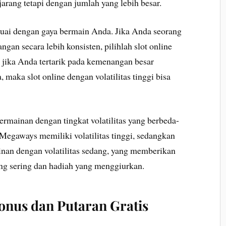
rang tetapi dengan jumlah yang lebih besar.
esuai dengan gaya bermain Anda. Jika Anda seorang
an secara lebih konsisten, pilihlah slot online
, jika Anda tertarik pada kemenangan besar
maka slot online dengan volatilitas tinggi bisa
rmainan dengan tingkat volatilitas yang berbeda-
Megaways memiliki volatilitas tinggi, sedangkan
nan dengan volatilitas sedang, yang memberikan
g sering dan hadiah yang menggiurkan.
onus dan Putaran Gratis