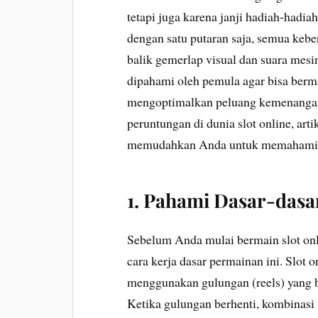
tetapi juga karena janji hadiah-hadia
dengan satu putaran saja, semua kebe
balik gemerlap visual dan suara mesi
dipahami oleh pemula agar bisa berma
mengoptimalkan peluang kemenangan
peruntungan di dunia slot online, art
memudahkan Anda untuk memahami da
1. Pahami Dasar-dasa
Sebelum Anda mulai bermain slot onl
cara kerja dasar permainan ini. Slot
menggunakan gulungan (reels) yang 
Ketika gulungan berhenti, kombinas