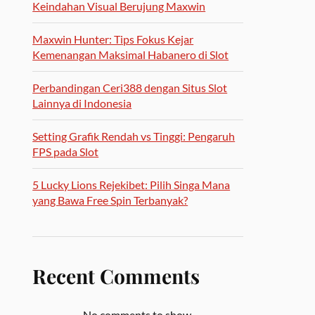
Keindahan Visual Berujung Maxwin
Maxwin Hunter: Tips Fokus Kejar
Kemenangan Maksimal Habanero di Slot
Perbandingan Ceri388 dengan Situs Slot
Lainnya di Indonesia
Setting Grafik Rendah vs Tinggi: Pengaruh
FPS pada Slot
5 Lucky Lions Rejekibet: Pilih Singa Mana
yang Bawa Free Spin Terbanyak?
Recent Comments
No comments to show.