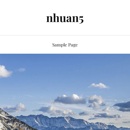
nhuan5
Sample Page