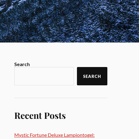
Search
SEARCH
Recent Posts
Mystic Fortune Deluxe Lampiontogel: