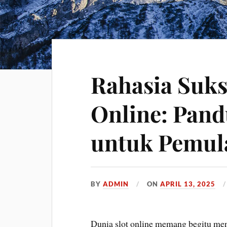
Rahasia Suks
Online: Pan
untuk Pemul
BY
ADMIN
ON
APRIL 13, 2025
Dunia slot online memang begitu men