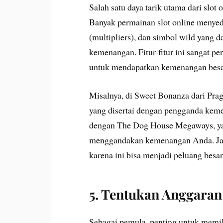
Salah satu daya tarik utama dari slot 
Banyak permainan slot online menyedi
(multipliers), dan simbol wild yang
kemenangan. Fitur-fitur ini sangat p
untuk mendapatkan kemenangan besa
Misalnya, di Sweet Bonanza dari Pra
yang disertai dengan pengganda kem
dengan The Dog House Megaways, ya
menggandakan kemenangan Anda. Jang
karena ini bisa menjadi peluang bes
5. Tentukan Anggaran
Sebagai pemula, penting untuk memili