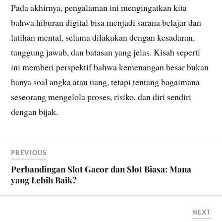
Pada akhirnya, pengalaman ini mengingatkan kita
bahwa hiburan digital bisa menjadi sarana belajar dan
latihan mental, selama dilakukan dengan kesadaran,
tanggung jawab, dan batasan yang jelas. Kisah seperti
ini memberi perspektif bahwa kemenangan besar bukan
hanya soal angka atau uang, tetapi tentang bagaimana
seseorang mengelola proses, risiko, dan diri sendiri
dengan bijak.
PREVIOUS
Perbandingan Slot Gacor dan Slot Biasa: Mana
yang Lebih Baik?
NEXT