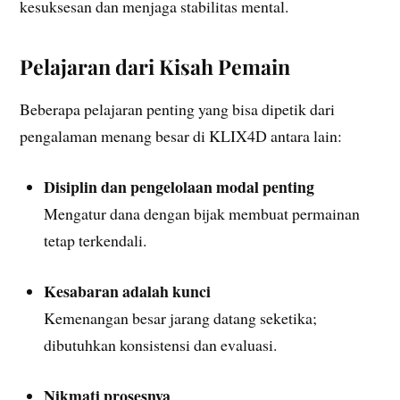
kesuksesan dan menjaga stabilitas mental.
Pelajaran dari Kisah Pemain
Beberapa pelajaran penting yang bisa dipetik dari
pengalaman menang besar di KLIX4D antara lain:
Disiplin dan pengelolaan modal penting
Mengatur dana dengan bijak membuat permainan
tetap terkendali.
Kesabaran adalah kunci
Kemenangan besar jarang datang seketika;
dibutuhkan konsistensi dan evaluasi.
Nikmati prosesnya