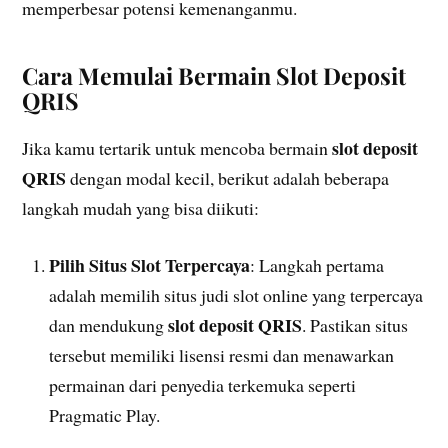
memperbesar potensi kemenanganmu.
Cara Memulai Bermain Slot Deposit
QRIS
slot deposit
Jika kamu tertarik untuk mencoba bermain
QRIS
dengan modal kecil, berikut adalah beberapa
langkah mudah yang bisa diikuti:
Pilih Situs Slot Terpercaya
: Langkah pertama
adalah memilih situs judi slot online yang terpercaya
slot deposit QRIS
dan mendukung
. Pastikan situs
tersebut memiliki lisensi resmi dan menawarkan
permainan dari penyedia terkemuka seperti
Pragmatic Play.