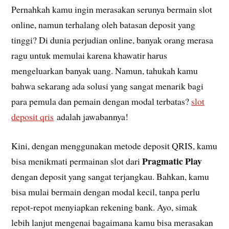
Pernahkah kamu ingin merasakan serunya bermain slot
online, namun terhalang oleh batasan deposit yang
tinggi? Di dunia perjudian online, banyak orang merasa
ragu untuk memulai karena khawatir harus
mengeluarkan banyak uang. Namun, tahukah kamu
bahwa sekarang ada solusi yang sangat menarik bagi
para pemula dan pemain dengan modal terbatas?
slot
deposit qris
adalah jawabannya!
Kini, dengan menggunakan metode deposit QRIS, kamu
Pragmatic Play
bisa menikmati permainan slot dari
dengan deposit yang sangat terjangkau. Bahkan, kamu
bisa mulai bermain dengan modal kecil, tanpa perlu
repot-repot menyiapkan rekening bank. Ayo, simak
lebih lanjut mengenai bagaimana kamu bisa merasakan