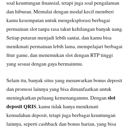
soal keuntungan finansial, tetapi juga soal pengalaman
dan hiburan. Memulai dengan modal kecil memberi
kamu kesempatan untuk mengeksplorasi berbagai
permainan slot tanpa rasa takut kehilangan banyak uang.
Setiap putaran menjadi lebih santai, dan kamu bisa
menikmati permainan lebih lama, mempelajari berbagai
fitur game, dan menemukan slot dengan RTP tinggi
yang sesuai dengan gaya bermainmu.
Selain itu, banyak situs yang menawarkan bonus deposit
dan promosi lainnya yang bisa dimanfaatkan untuk
slot
meningkatkan peluang kemenanganmu. Dengan
deposit QRIS
, kamu tidak hanya menikmati
kemudahan deposit, tetapi juga berbagai keuntungan
lainnya, seperti cashback dan bonus harian, yang bisa