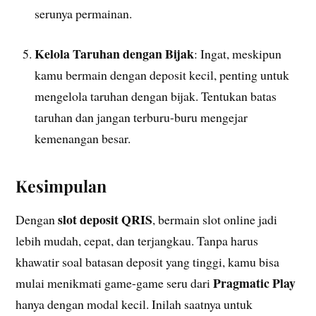
serunya permainan.
Kelola Taruhan dengan Bijak
: Ingat, meskipun
kamu bermain dengan deposit kecil, penting untuk
mengelola taruhan dengan bijak. Tentukan batas
taruhan dan jangan terburu-buru mengejar
kemenangan besar.
Kesimpulan
slot deposit QRIS
Dengan
, bermain slot online jadi
lebih mudah, cepat, dan terjangkau. Tanpa harus
khawatir soal batasan deposit yang tinggi, kamu bisa
Pragmatic Play
mulai menikmati game-game seru dari
hanya dengan modal kecil. Inilah saatnya untuk