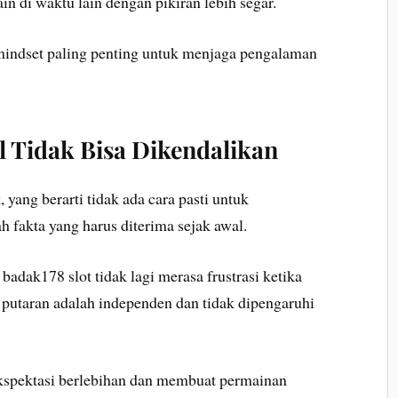
n di waktu lain dengan pikiran lebih segar.
mindset paling penting untuk menjaga pengalaman
l Tidak Bisa Dikendalikan
yang berarti tidak ada cara pasti untuk
h fakta yang harus diterima sejak awal.
adak178 slot tidak lagi merasa frustrasi ketika
 putaran adalah independen dan tidak dipengaruhi
spektasi berlebihan dan membuat permainan