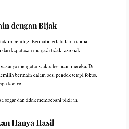
ain dengan Bijak
aktor penting. Bermain terlalu lama tanpa
 dan keputusan menjadi tidak rasional.
 biasanya mengatur waktu bermain mereka. Di
emilih bermain dalam sesi pendek tetapi fokus,
npa kontrol.
asa segar dan tidak membebani pikiran.
kan Hanya Hasil