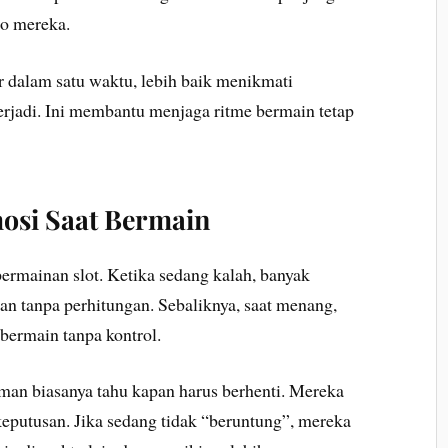
do mereka.
 dalam satu waktu, lebih baik menikmati
erjadi. Ini membantu menjaga ritme bermain tetap
mosi Saat Bermain
ermainan slot. Ketika sedang kalah, banyak
n tanpa perhitungan. Sebaliknya, saat menang,
 bermain tanpa kontrol.
man biasanya tahu kapan harus berhenti. Mereka
putusan. Jika sedang tidak “beruntung”, mereka