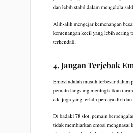
dan lebih stabil dalam mengelola sal
Alih-alih mengejar kemenangan besar
kemenangan kecil yang lebih sering t
terkendali.
4. Jangan Terjebak E
Emosi adalah musuh terbesar dalam p
pemain langsung meningkatkan taruha
ada juga yang terlalu percaya diri dan
Di badak178 slot, pemain berpengala
tidak membiarkan emosi menguasai ke