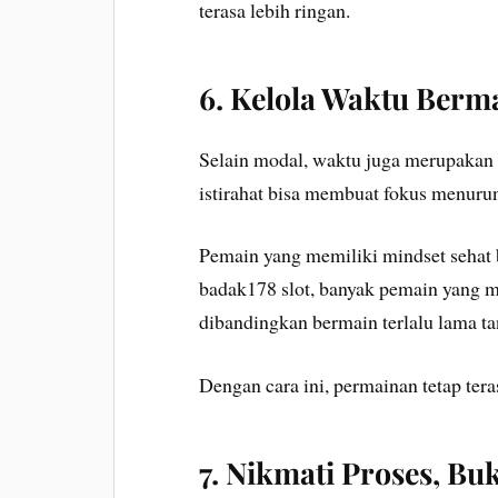
terasa lebih ringan.
6. Kelola Waktu Berm
Selain modal, waktu juga merupakan f
istirahat bisa membuat fokus menurun
Pemain yang memiliki mindset sehat
badak178 slot, banyak pemain yang m
dibandingkan bermain terlalu lama ta
Dengan cara ini, permainan tetap ter
7. Nikmati Proses, Bu