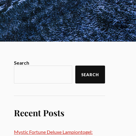
Search
SEARCH
Recent Posts
Mystic Fortune Deluxe Lampiontogel: