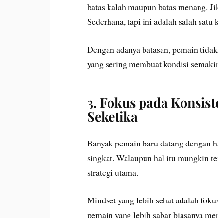
batas kalah maupun batas menang. Jik
Sederhana, tapi ini adalah salah satu
Dengan adanya batasan, pemain tidak
yang sering membuat kondisi semaki
3. Fokus pada Konsist
Seketika
Banyak pemain baru datang dengan h
singkat. Walaupun hal itu mungkin ter
strategi utama.
Mindset yang lebih sehat adalah foku
pemain yang lebih sabar biasanya me