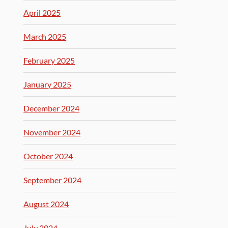
April 2025
March 2025
February 2025
January 2025
December 2024
November 2024
October 2024
September 2024
August 2024
July 2024