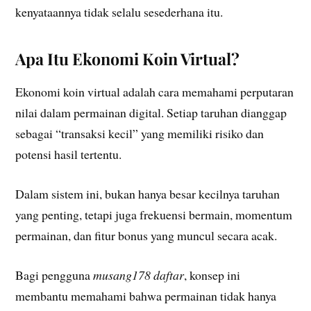
kenyataannya tidak selalu sesederhana itu.
Apa Itu Ekonomi Koin Virtual?
Ekonomi koin virtual adalah cara memahami perputaran
nilai dalam permainan digital. Setiap taruhan dianggap
sebagai “transaksi kecil” yang memiliki risiko dan
potensi hasil tertentu.
Dalam sistem ini, bukan hanya besar kecilnya taruhan
yang penting, tetapi juga frekuensi bermain, momentum
permainan, dan fitur bonus yang muncul secara acak.
Bagi pengguna
musang178 daftar
, konsep ini
membantu memahami bahwa permainan tidak hanya