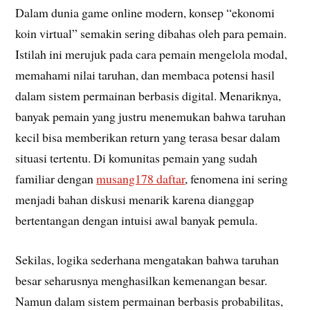
Dalam dunia game online modern, konsep “ekonomi
koin virtual” semakin sering dibahas oleh para pemain.
Istilah ini merujuk pada cara pemain mengelola modal,
memahami nilai taruhan, dan membaca potensi hasil
dalam sistem permainan berbasis digital. Menariknya,
banyak pemain yang justru menemukan bahwa taruhan
kecil bisa memberikan return yang terasa besar dalam
situasi tertentu. Di komunitas pemain yang sudah
familiar dengan
musang178 daftar
, fenomena ini sering
menjadi bahan diskusi menarik karena dianggap
bertentangan dengan intuisi awal banyak pemula.
Sekilas, logika sederhana mengatakan bahwa taruhan
besar seharusnya menghasilkan kemenangan besar.
Namun dalam sistem permainan berbasis probabilitas,