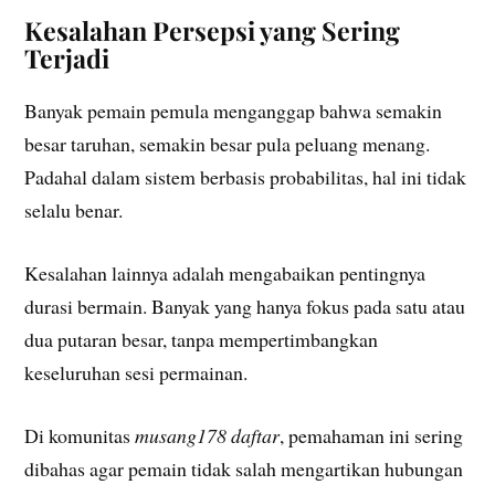
Kesalahan Persepsi yang Sering
Terjadi
Banyak pemain pemula menganggap bahwa semakin
besar taruhan, semakin besar pula peluang menang.
Padahal dalam sistem berbasis probabilitas, hal ini tidak
selalu benar.
Kesalahan lainnya adalah mengabaikan pentingnya
durasi bermain. Banyak yang hanya fokus pada satu atau
dua putaran besar, tanpa mempertimbangkan
keseluruhan sesi permainan.
Di komunitas
musang178 daftar
, pemahaman ini sering
dibahas agar pemain tidak salah mengartikan hubungan