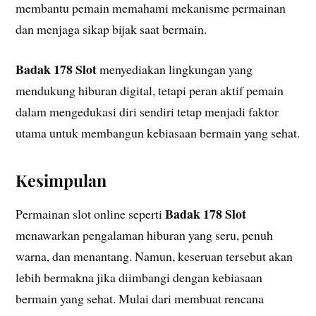
membantu pemain memahami mekanisme permainan
dan menjaga sikap bijak saat bermain.
Badak 178 Slot
menyediakan lingkungan yang
mendukung hiburan digital, tetapi peran aktif pemain
dalam mengedukasi diri sendiri tetap menjadi faktor
utama untuk membangun kebiasaan bermain yang sehat.
Kesimpulan
Badak 178 Slot
Permainan slot online seperti
menawarkan pengalaman hiburan yang seru, penuh
warna, dan menantang. Namun, keseruan tersebut akan
lebih bermakna jika diimbangi dengan kebiasaan
bermain yang sehat. Mulai dari membuat rencana