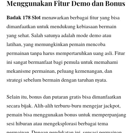
Menggunakan Fitur Demo dan Bonus
Badak 178 Slot
menawarkan berbagai fitur yang bisa
dimanfaatkan untuk mendukung kebiasaan bermain
yang sehat. Salah satunya adalah mode demo atau
latihan, yang memungkinkan pemain mencoba
permainan tanpa harus mempertaruhkan uang asli. Fitur
ini sangat bermanfaat bagi pemula untuk memahami
mekanisme permainan, peluang kemenangan, dan
strategi sebelum bermain dengan taruhan nyata.
Selain itu, bonus dan putaran gratis bisa dimanfaatkan
secara bijak. Alih-alih terburu-buru mengejar jackpot,
pemain bisa menggunakan bonus untuk memperpanjang
sesi hiburan atau mengeksplorasi berbagai tema
permainan. Dengan pendekatan ini, sensasi permainan