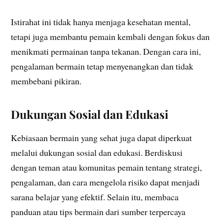
Istirahat ini tidak hanya menjaga kesehatan mental,
tetapi juga membantu pemain kembali dengan fokus dan
menikmati permainan tanpa tekanan. Dengan cara ini,
pengalaman bermain tetap menyenangkan dan tidak
membebani pikiran.
Dukungan Sosial dan Edukasi
Kebiasaan bermain yang sehat juga dapat diperkuat
melalui dukungan sosial dan edukasi. Berdiskusi
dengan teman atau komunitas pemain tentang strategi,
pengalaman, dan cara mengelola risiko dapat menjadi
sarana belajar yang efektif. Selain itu, membaca
panduan atau tips bermain dari sumber terpercaya