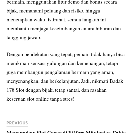
bermain, menggunakan fitur demo dan bonus secara
bijak, memahami peluang dan risiko, hingga
menetapkan waktu istirahat, semua langkah ini
membantu menjaga keseimbangan antara hiburan dan
tanggung jawab.
Dengan pendekatan yang tepat, pemain tidak hanya bisa
menikmati sensasi gulungan dan kemenangan, tetapi
juga membangun pengalaman bermain yang aman,
menyenangkan, dan berkelanjutan. Jadi, nikmati Badak
178 Slot dengan bijak, tetap santai, dan rasakan
keseruan slot online tanpa stres!
PREVIOUS
Menemukan Slot Gacor di EOS77: Mitologi vs Fakta