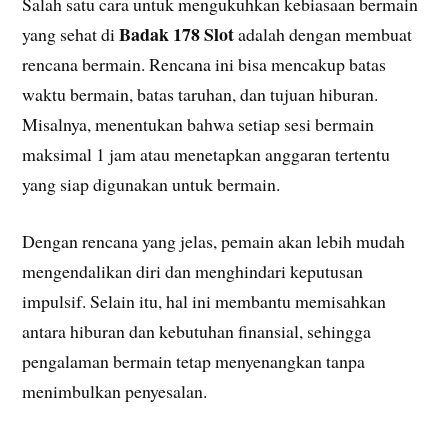
Salah satu cara untuk mengukuhkan kebiasaan bermain
Badak 178 Slot
yang sehat di
adalah dengan membuat
rencana bermain. Rencana ini bisa mencakup batas
waktu bermain, batas taruhan, dan tujuan hiburan.
Misalnya, menentukan bahwa setiap sesi bermain
maksimal 1 jam atau menetapkan anggaran tertentu
yang siap digunakan untuk bermain.
Dengan rencana yang jelas, pemain akan lebih mudah
mengendalikan diri dan menghindari keputusan
impulsif. Selain itu, hal ini membantu memisahkan
antara hiburan dan kebutuhan finansial, sehingga
pengalaman bermain tetap menyenangkan tanpa
menimbulkan penyesalan.